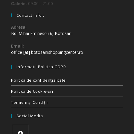
09:00 - 21:00
Galerie:
Contact Info :
Adresa:
Bd. Mihai Eminescu 6, Botosani
Email:
office [at] botosanishoppingcenter.ro
Informatii Politica GDPR
Politica de confidenţialitate
Politica de Cookie-uri
Termeni și Condiții
Social Media