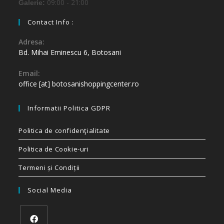
09:00 - 21:00
Galerie:
Contact Info :
Adresa:
Bd. Mihai Eminescu 6, Botosani
Email:
office [at] botosanishoppingcenter.ro
Informatii Politica GDPR
Politica de confidenţialitate
Politica de Cookie-uri
Termeni și Condiții
Social Media