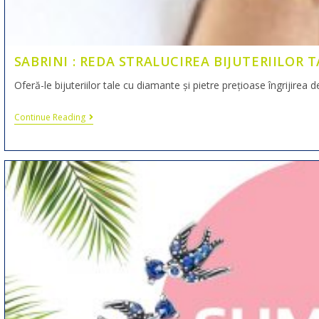
SABRINI : REDA STRALUCIREA BIJUTERIILOR T
Oferă-le bijuteriilor tale cu diamante și pietre prețioase îngrijirea 
Continue Reading