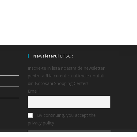
Newsleterul BTSC :
Inscrie-te in lista noastra de newsletter
pentru a fi la curent cu ultimele noutati
din Botosani Shopping Center!
Email
By continuing, you accept the
privacy policy