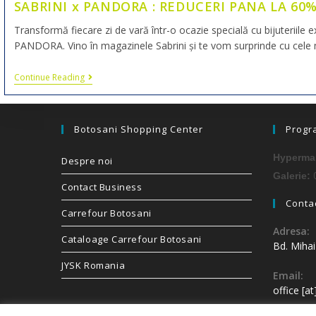
SABRINI x PANDORA : REDUCERI PANA LA 60%
Transformă fiecare zi de vară într-o ocazie specială cu bijuteriile e
PANDORA. Vino în magazinele Sabrini și te vom surprinde cu cele m
Continue Reading
Botosani Shopping Center
Progr
Hypermar
Despre noi
0
Galerie:
Contact Business
Contac
Carrefour Botosani
Adresa:
Cataloage Carrefour Botosani
Bd. Miha
JYSK Romania
Email:
office [a