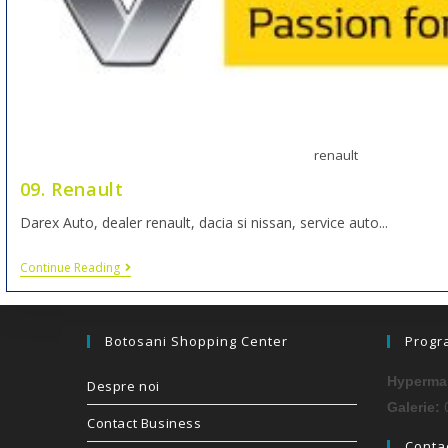
renault
09. Renault
Darex Auto, dealer renault, dacia si nissan, service auto...
Continue Reading
Botosani Shopping Center
Progr
Hypermar
Despre noi
0
Galerie:
Contact Business
Contac