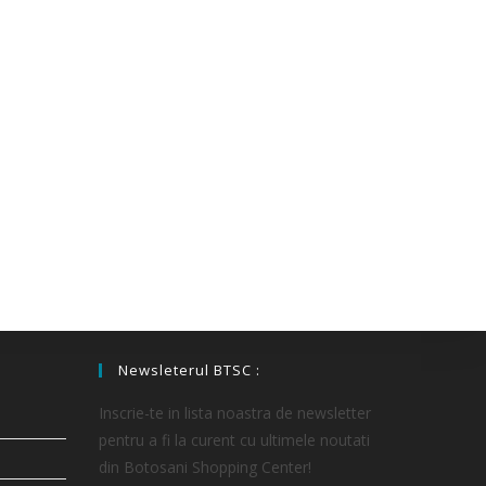
Newsleterul BTSC :
Inscrie-te in lista noastra de newsletter
pentru a fi la curent cu ultimele noutati
din Botosani Shopping Center!