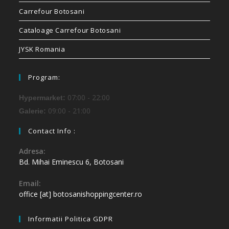
Carrefour Botosani
Cataloage Carrefour Botosani
JYSK Romania
Program:
07:00 - 22:00
Hypermarket:
09:00 - 21:00
Galerie:
Contact Info :
Adresa:
Bd. Mihai Eminescu 6, Botosani
Email:
office [at] botosanishoppingcenter.ro
Informatii Politica GDPR