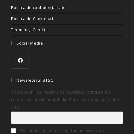
Politica de confidenţialitate
Politica de Cookie-uri
Termeni și Condiții
Social Media
Newsleterul BTSC :
Inscrie-te in lista noastra de newsletter pentru a fi la
curent cu ultimele noutati din Botosani Shopping Center!
Email
By continuing, you accept the privacy policy