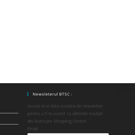
Newsleterul BTSC :
Inscrie-te in lista noastra de newsletter
pentru a fi la curent cu ultimele noutati
din Botosani Shopping Center!
Email