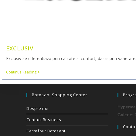
EXCLUSIV
Exclusiv se diferentiaza prin calitate si confort, dar si prin varieta
Continue Reading
Botosani Shopping Center
Progr
Hypermar
Despre noi
0
Galerie:
Contact Business
Contac
Carrefour Botosani