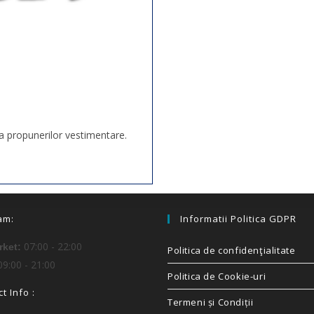
tea propunerilor vestimentare.
am:
Informatii Politica GDPR
07:00 - 22:00
ket:
Politica de confidenţialitate
9:00 - 21:00
Politica de Cookie-uri
t Info :
Termeni și Condiții