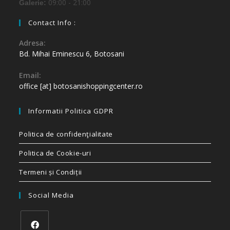
09:00 - 21:00
Galerie:
Contact Info :
Adresa:
Bd. Mihai Eminescu 6, Botosani
Email:
office [at] botosanishoppingcenter.ro
Informatii Politica GDPR
Politica de confidenţialitate
Politica de Cookie-uri
Termeni și Condiții
Social Media