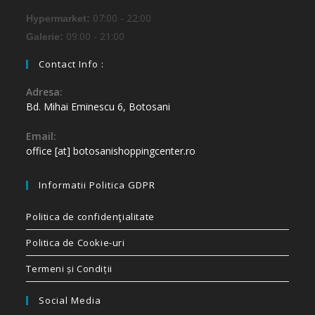
07:00 - 22:00
Hypermarket:
09:00 - 21:00
Galerie:
Contact Info :
Adresa:
Bd. Mihai Eminescu 6, Botosani
Email:
office [at] botosanishoppingcenter.ro
Informatii Politica GDPR
Politica de confidenţialitate
Politica de Cookie-uri
Termeni și Condiții
Social Media