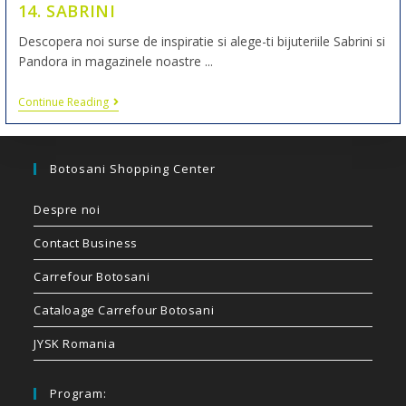
14. SABRINI
Descopera noi surse de inspiratie si alege-ti bijuteriile Sabrini si
Pandora in magazinele noastre ...
Continue Reading
Botosani Shopping Center
Despre noi
Contact Business
Carrefour Botosani
Cataloage Carrefour Botosani
JYSK Romania
Program: