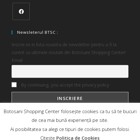
Newsleterul BTSC :
Inscrie-te in lista noastra de newsletter pentru a fi la
curent cu ultimele noutati din Botosani Shopping Center!
Email
By continuing, you accept the privacy policy
Botosani Shopping Center folosește cookies ca tu să te bucuri
de cea mai bună experiență pe site.
Ai posibilitatea sa alegi ce tipuri de cookies putem folosi.
Botosani Shopping Center
Magazine
Oferte
Noutati
Citește
Politica de Cookies
Contact Business
Contact