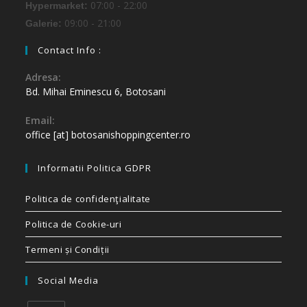
07:00 - 22:00
Hypermarket:
09:00 - 21:00
Galerie:
Contact Info :
Adresa:
Bd. Mihai Eminescu 6, Botosani
Email:
office [at] botosanishoppingcenter.ro
Informatii Politica GDPR
Politica de confidenţialitate
Politica de Cookie-uri
Termeni și Condiții
Social Media