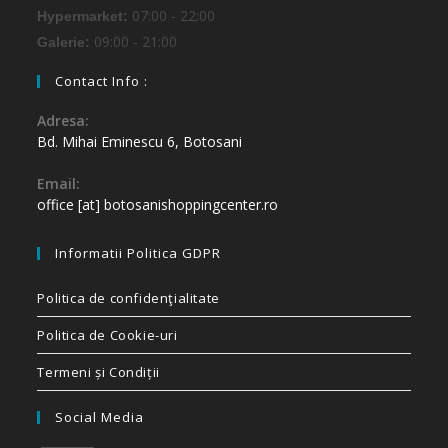
07:00 - 22:00
Hypermarket:
09:00 - 21:00
Galerie:
Contact Info :
Adresa:
Bd. Mihai Eminescu 6, Botosani
Email:
office [at] botosanishoppingcenter.ro
Informatii Politica GDPR
Politica de confidenţialitate
Politica de Cookie-uri
Termeni și Condiții
Social Media