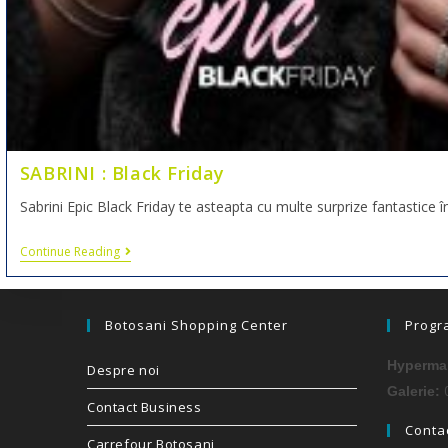
SABRINI : Black Friday
Sabrini Epic Black Friday te asteapta cu multe surprize fantastice 
Continue Reading
Botosani Shopping Center
Progr
Hypermar
Despre noi
0
Galerie:
Contact Business
Contac
Carrefour Botosani