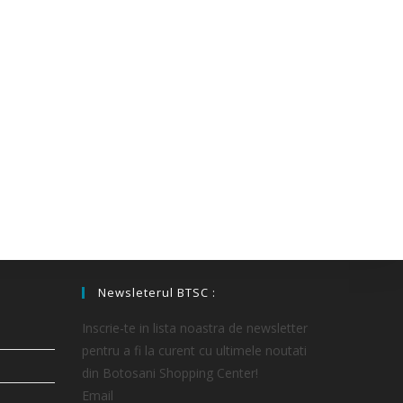
Newsleterul BTSC :
Inscrie-te in lista noastra de newsletter
pentru a fi la curent cu ultimele noutati
din Botosani Shopping Center!
Email