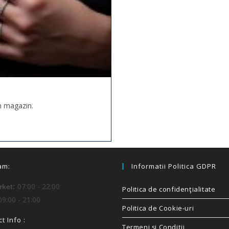
în magazin.
am:
Informatii Politica GDPR
07:00 - 22:00
ket:
Politica de confidenţialitate
9:00 - 21:00
Politica de Cookie-uri
t Info :
Termeni și Condiții