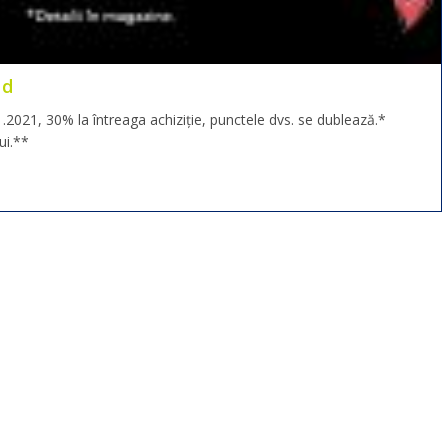
nd
021, 30% la întreaga achiziție, punctele dvs. se dublează.*
ui.**