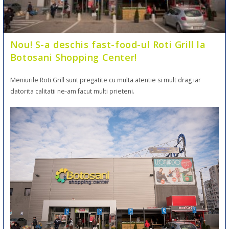
Nou! S-a deschis fast-food-ul Roti Grill la
Botosani Shopping Center!
Meniurile Roti Grill sunt pregatite cu multa atentie si mult drag iar
datorita calitatii ne-am facut multi prieteni.