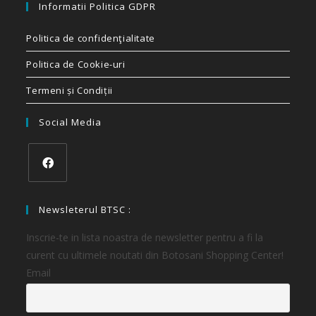
Informatii Politica GDPR
Politica de confidenţialitate
Politica de Cookie-uri
Termeni și Condiții
Social Media
Newsleterul BTSC :
Inscrie-te in lista noastra de newsletter pentru a fi la
curent cu ultimele noutati din Botosani Shopping Center!
Email