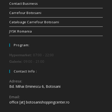
Contact Business
Carrefour Botosani
Cataloage Carrefour Botosani
JYSK Romania
Program:
07:00 - 22:00
Hypermarket:
09:00 - 21:00
Galerie:
Contact Info :
Adresa:
Bd. Mihai Eminescu 6, Botosani
Email:
office [at] botosanishoppingcenter.ro