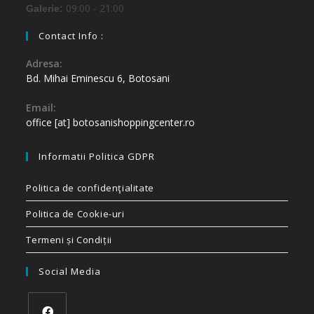
09:00 - 21:00
Galerie:
Contact Info :
Adresa:
Bd. Mihai Eminescu 6, Botosani
Email:
office [at] botosanishoppingcenter.ro
Informatii Politica GDPR
Politica de confidenţialitate
Politica de Cookie-uri
Termeni și Condiții
Social Media