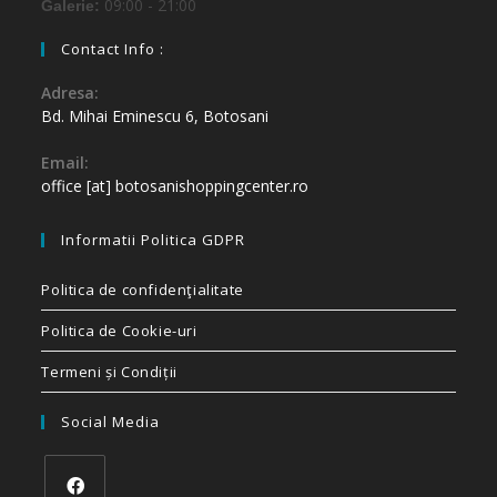
09:00 - 21:00
Galerie:
Contact Info :
Adresa:
Bd. Mihai Eminescu 6, Botosani
Email:
office [at] botosanishoppingcenter.ro
Informatii Politica GDPR
Politica de confidenţialitate
Politica de Cookie-uri
Termeni și Condiții
Social Media