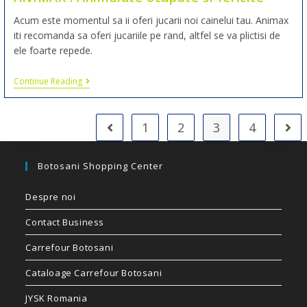
Acum este momentul sa ii oferi jucarii noi cainelui tau. Animax
iti recomanda sa oferi jucariile pe rand, altfel se va plictisi de
ele foarte repede.
Continue Reading
1
2
3
4
Botosani Shopping Center
Despre noi
Contact Business
Carrefour Botosani
Cataloage Carrefour Botosani
JYSK Romania