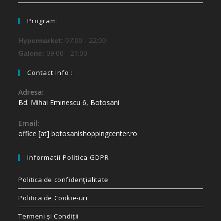
Program:
07:00 - 22:00
Hypermarket:
09:00 - 21:00
Galerie:
Contact Info :
Adresa:
Bd. Mihai Eminescu 6, Botosani
Email:
office [at] botosanishoppingcenter.ro
Informatii Politica GDPR
Politica de confidenţialitate
Politica de Cookie-uri
Termeni și Condiții