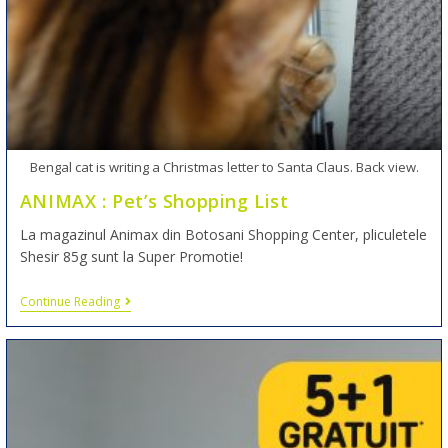
Bengal cat is writing a Christmas letter to Santa Claus. Back view.
ANIMAX : Pet’s Shopping List
La magazinul Animax din Botosani Shopping Center, pliculetele
Shesir 85g sunt la Super Promotie!
Continue Reading