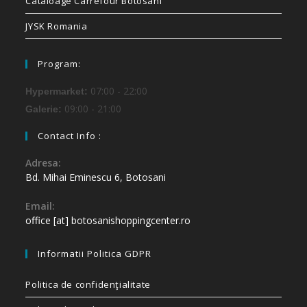
Cataloage Carrefour Botosani
JYSK Romania
Program:
07:00 - 22:00
Hypermarket:
09:00 - 21:00
Galerie:
Contact Info :
Adresa:
Bd. Mihai Eminescu 6, Botosani
Email:
office [at] botosanishoppingcenter.ro
Informatii Politica GDPR
Politica de confidenţialitate