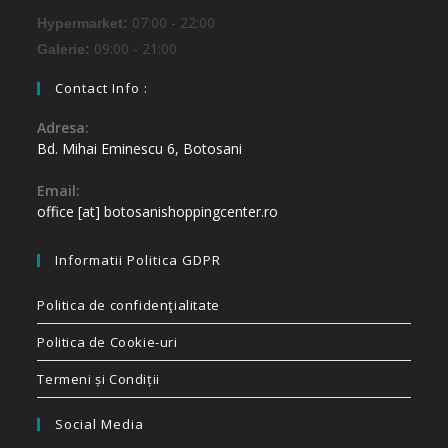
07:00 - 22:00
Hypermarket:
09:00 - 21:00
Galerie:
Contact Info :
Adresa:
Bd. Mihai Eminescu 6, Botosani
Email:
office [at] botosanishoppingcenter.ro
Informatii Politica GDPR
Politica de confidenţialitate
Politica de Cookie-uri
Termeni și Condiții
Social Media