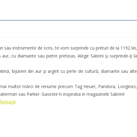
i sau instrumente de scris, te vom surprinde cu preturi de la 1192 lei,
 aur, cu diamante sau pietre pretioas. Alege Sabrini şi surprinde-ţi la
nă, bijuterii din aur şi argint cu perle de cultură, diamante sau alte
t a mai multor mărci de renume precum Tag Heuer, Pandora, Longines,
Waterman sau Parker. Gaseste-ti inspiratia in magazinele Sabrini!
.fanpage