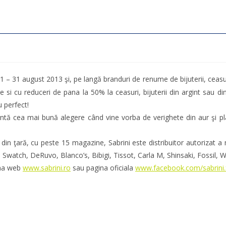
1 – 31 august 2013 şi, pe langă branduri de renume de bijuterii, ceasur
 si cu reduceri de pana la 50% la ceasuri, bijuterii din argint sau din
 perfect!
ntă cea mai bună alegere când vine vorba de verighete din aur şi plati
 din ţară, cu peste 15 magazine, Sabrini este distribuitor autoriza
 Swatch, DeRuvo, Blanco’s, Bibigi, Tissot, Carla M, Shinsaki, Fossil, 
ina web
www.sabrini.ro
sau pagina oficiala
www.facebook.com/sabrini