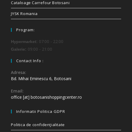
Cataloage Carrefour Botosani
JYSK Romania
Program:
07:00 - 22:00
Hypermarket:
09:00 - 21:00
Galerie:
Contact Info :
Adresa:
Bd. Mihai Eminescu 6, Botosani
Email:
office [at] botosanishoppingcenter.ro
Informatii Politica GDPR
Politica de confidenţialitate