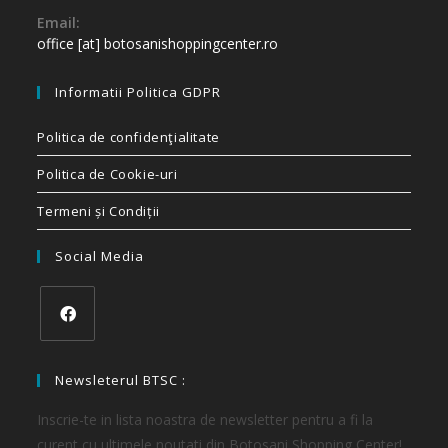
Email:
office [at] botosanishoppingcenter.ro
Informatii Politica GDPR
Politica de confidenţialitate
Politica de Cookie-uri
Termeni și Condiții
Social Media
Newsleterul BTSC :
Inscrie-te in lista noastra de newsletter pentru a fi la
curent cu ultimele noutati din Botosani Shopping Center!