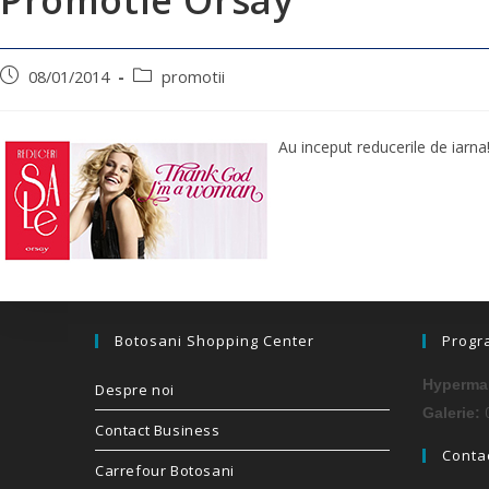
08/01/2014
promotii
Au inceput reducerile de iarna
Botosani Shopping Center
Progr
Hypermar
Despre noi
0
Galerie:
Contact Business
Contac
Carrefour Botosani