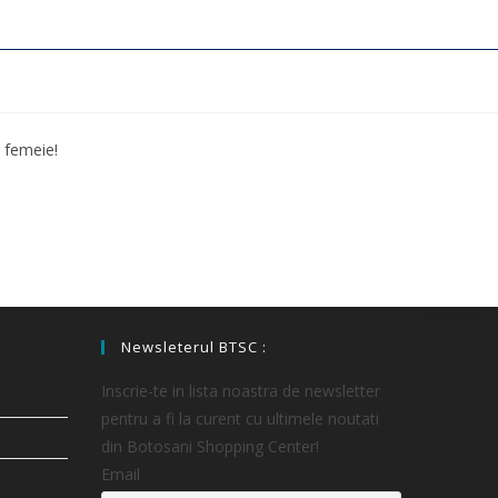
i femeie!
Newsleterul BTSC :
Inscrie-te in lista noastra de newsletter
pentru a fi la curent cu ultimele noutati
din Botosani Shopping Center!
Email