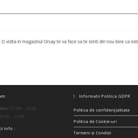
! O vizita in magazinul Orsay te va face sa te simti din nou bine ca est
am:
Informatii Politica GDPR
07:00 - 22:00
ket:
Politica de confidenţialitate
9:00 - 21:00
Politica de Cookie-uri
t Info :
Termeni și Condiții