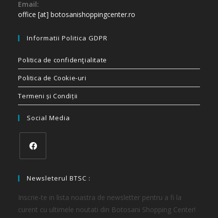
Email:
office [at] botosanishoppingcenter.ro
Informatii Politica GDPR
Politica de confidenţialitate
Politica de Cookie-uri
Termeni și Condiții
Social Media
Newsleterul BTSC :
Inscrie-te in lista noastra de newsletter pentru a fi la
curent cu ultimele noutati din Botosani Shopping Center!