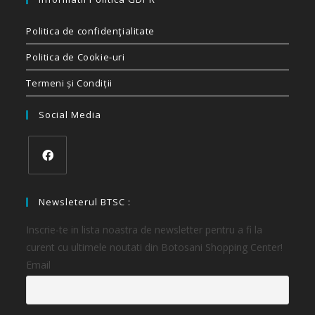
Politica de confidenţialitate
Politica de Cookie-uri
Termeni și Condiții
Social Media
Newsleterul BTSC :
Inscrie-te in lista noastra de newsletter pentru a fi la
curent cu ultimele noutati din Botosani Shopping Center!
Email