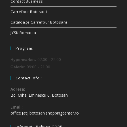
Contact Business
Carrefour Botosani
Cataloage Carrefour Botosani
JYSK Romania
Program:
07:00 - 22:00
Hypermarket:
09:00 - 21:00
Galerie:
Contact Info :
Adresa:
Bd. Mihai Eminescu 6, Botosani
Email:
office [at] botosanishoppingcenter.ro
Informatii Politica GDPR