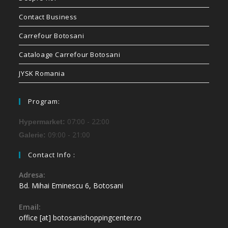
Contact Business
Carrefour Botosani
Cataloage Carrefour Botosani
JYSK Romania
Program:
07:00 - 22:00
Hypermarket:
09:00 - 21:00
Galerie:
Contact Info :
Adresa:
Bd. Mihai Eminescu 6, Botosani
Email:
office [at] botosanishoppingcenter.ro