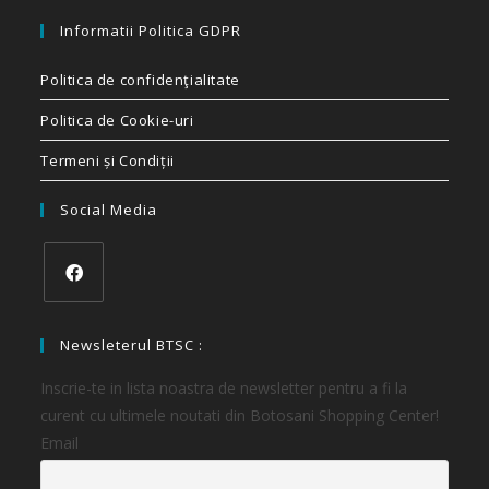
Informatii Politica GDPR
Politica de confidenţialitate
Politica de Cookie-uri
Termeni și Condiții
Social Media
Newsleterul BTSC :
Inscrie-te in lista noastra de newsletter pentru a fi la
curent cu ultimele noutati din Botosani Shopping Center!
Email