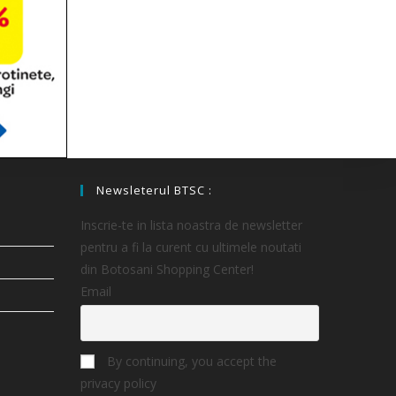
Newsleterul BTSC :
Inscrie-te in lista noastra de newsletter
pentru a fi la curent cu ultimele noutati
din Botosani Shopping Center!
Email
By continuing, you accept the
privacy policy