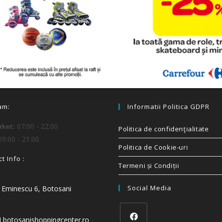
am:
Informatii Politica GDPR
07:00 - 22:00
ket:
Politica de confidenţialitate
9:00 - 21:00
Politica de Cookie-uri
t Info :
Termeni și Condiții
Social Media
i Eminescu 6, Botosani
t] botosanishoppingcenter.ro