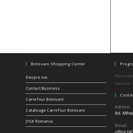
Botosani Shopping Center
Progr
Hypermar
Despre noi
0
Galerie:
Contact Business
Contac
Carrefour Botosani
Adresa:
Cataloage Carrefour Botosani
Bd. Miha
JYSK Romania
Email:
office [a