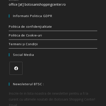
office [at] botosanishoppingcenter.ro
Informatii Politica GDPR
Politica de confidenţialitate
Politica de Cookie-uri
Termeni și Condiții
Social Media
Newsleterul BTSC :
Inscrie-te in lista noastra de newsletter pentru a fi la
curent cu ultimele noutati din Botosani Shopping Center!
Email