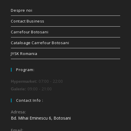
Despre noi
Contact Business
Carrefour Botosani
Cataloage Carrefour Botosani
JYSK Romania
Program:
07:00 - 22:00
Hypermarket:
09:00 - 21:00
Galerie:
Contact Info :
Adresa:
Bd. Mihai Eminescu 6, Botosani
Email: