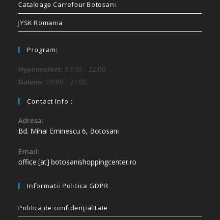
Cataloage Carrefour Botosani
JYSK Romania
Program:
07:00 - 22:00
Hypermarket:
09:00 - 21:00
Galerie:
Contact Info :
Adresa:
Bd. Mihai Eminescu 6, Botosani
Email:
office [at] botosanishoppingcenter.ro
Informatii Politica GDPR
Politica de confidenţialitate