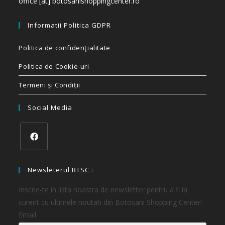
office [at] botosanishoppingcenter.ro
Informatii Politica GDPR
Politica de confidenţialitate
Politica de Cookie-uri
Termeni și Condiții
Social Media
Newsleterul BTSC :
Inscrie-te in lista noastra de newsletter pentru a fi la
curent cu ultimele noutati din Botosani Shopping Center!
Email