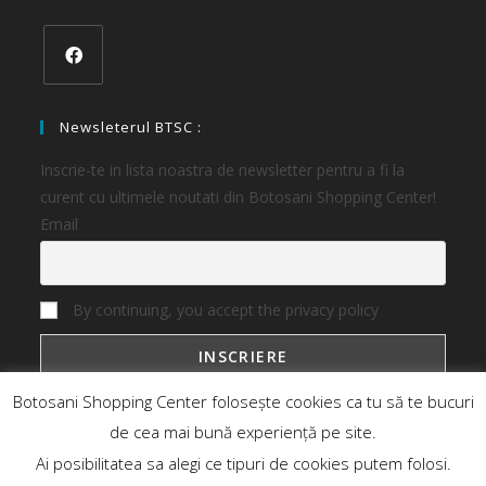
Newsleterul BTSC :
Inscrie-te in lista noastra de newsletter pentru a fi la
curent cu ultimele noutati din Botosani Shopping Center!
Email
By continuing, you accept the privacy policy
Botosani Shopping Center folosește cookies ca tu să te bucuri
de cea mai bună experiență pe site.
Ai posibilitatea sa alegi ce tipuri de cookies putem folosi.
Botosani Shopping Center
Magazine
Oferte
Noutati