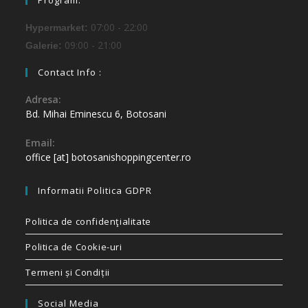
Program:
07:00 - 22:00
Hypermarket:
09:00 - 21:00
Galerie:
Contact Info :
Adresa:
Bd. Mihai Eminescu 6, Botosani
Email:
office [at] botosanishoppingcenter.ro
Informatii Politica GDPR
Politica de confidenţialitate
Politica de Cookie-uri
Termeni și Condiții
Social Media