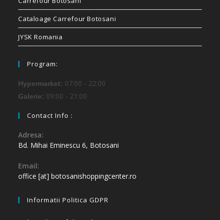
Carrefour Botosani
Cataloage Carrefour Botosani
JYSK Romania
Program:
07:00 - 22:00
Hypermarket:
09:00 - 21:00
Galerie:
Contact Info :
Adresa:
Bd. Mihai Eminescu 6, Botosani
Email:
office [at] botosanishoppingcenter.ro
Informatii Politica GDPR