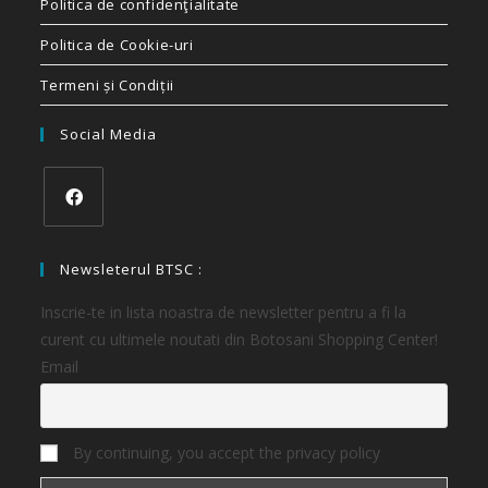
Politica de confidenţialitate
Politica de Cookie-uri
Termeni și Condiții
Social Media
Newsleterul BTSC :
Inscrie-te in lista noastra de newsletter pentru a fi la
curent cu ultimele noutati din Botosani Shopping Center!
Email
By continuing, you accept the privacy policy