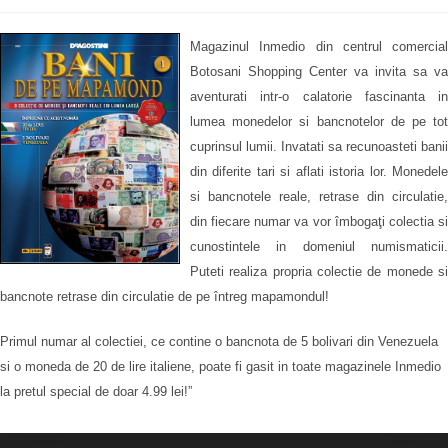
Magazinul Inmedio din centrul comercial
Botosani Shopping Center va invita sa va
aventurati intr-o calatorie fascinanta in
lumea monedelor si bancnotelor de pe tot
cuprinsul lumii. Invatati sa recunoasteti banii
din diferite tari si aflati istoria lor. Monedele
si bancnotele reale, retrase din circulatie,
din fiecare numar va vor îmbogaţi colectia si
cunostintele in domeniul numismaticii.
Puteti realiza propria colectie de monede si
bancnote retrase din circulatie de pe întreg mapamondul!
Primul numar al colectiei, ce contine o bancnota de 5 bolivari din Venezuela
si o moneda de 20 de lire italiene, poate fi gasit in toate magazinele Inmedio
la pretul special de doar 4.99 lei!”