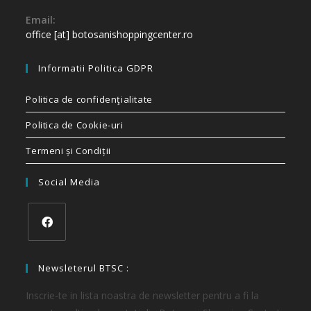
Email:
office [at] botosanishoppingcenter.ro
Informatii Politica GDPR
Politica de confidenţialitate
Politica de Cookie-uri
Termeni și Condiții
Social Media
Newsleterul BTSC :
Inscrie-te in lista noastra de newsletter pentru a fi la