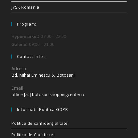
JYSK Romania
Program:
07:00 - 22:00
Hypermarket:
09:00 - 21:00
Galerie:
Contact Info :
Adresa:
Bd. Mihai Eminescu 6, Botosani
Email:
office [at] botosanishoppingcenter.ro
Informatii Politica GDPR
Politica de confidenţialitate
Politica de Cookie-uri