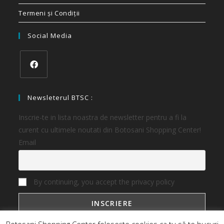
Termeni și Condiții
Social Media
Newsleterul BTSC :
Inscrie-te in lista noastra de newsletter pentru a fi la
curent cu ultimele noutati din Botosani Shopping Center!
Email
By continuing, you accept the privacy policy
Botosani Shopping Center folosește cookies ca tu să te bucuri