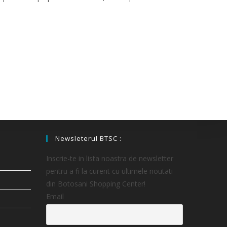
Newsleterul BTSC :
Inscrie-te in lista noastra de newsletter
pentru a fi la curent cu ultimele noutati
din Botosani Shopping Center!
Email