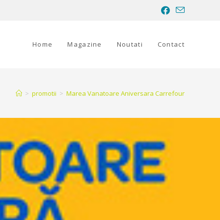
Home
Magazine
Noutati
Contact
>
promotii
>
Marea Vanatoare Aniversara Carrefour