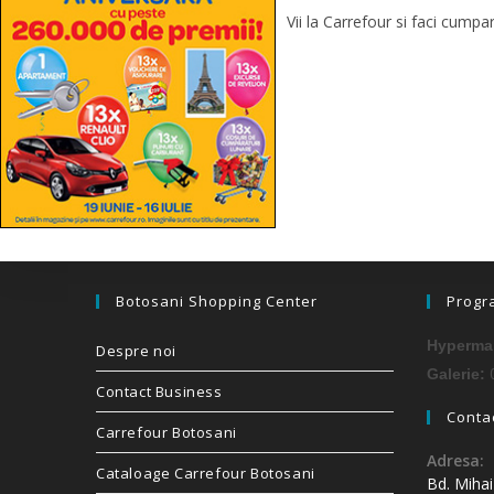
Vii la Carrefour si faci cump
Botosani Shopping Center
Progr
Hypermar
Despre noi
0
Galerie:
Contact Business
Contac
Carrefour Botosani
Adresa:
Cataloage Carrefour Botosani
Bd. Miha