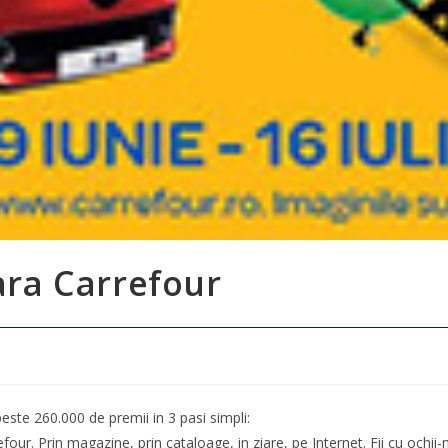
ra Carrefour
este 260.000 de premii in 3 pasi simpli:
four. Prin magazine, prin cataloage, in ziare, pe Internet. Fii cu ochii-n 