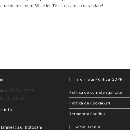
araturi de minimum 50 de lei. Te asteptam cu nerabdare!
am:
Informatii Politica GDPR
07:00 - 22:00
ket:
Politica de confidenţialitate
9:00 - 21:00
Politica de Cookie-uri
t Info :
Termeni și Condiții
Social Media
i Eminescu 6, Botosani