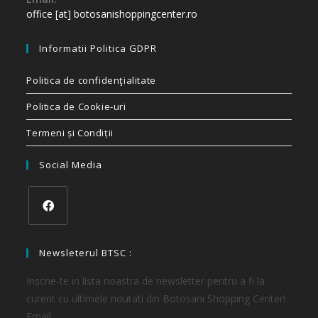
office [at] botosanishoppingcenter.ro
Informatii Politica GDPR
Politica de confidenţialitate
Politica de Cookie-uri
Termeni și Condiții
Social Media
Newsleterul BTSC :
Inscrie-te in lista noastra de newsletter pentru a fi la
curent cu ultimele noutati din Botosani Shopping Center!
Email