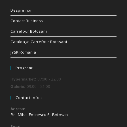
Despre noi
Contact Business
Carrefour Botosani
Cataloage Carrefour Botosani
JYSK Romania
Program:
07:00 - 22:00
Hypermarket:
09:00 - 21:00
Galerie:
Contact Info :
Adresa:
Bd. Mihai Eminescu 6, Botosani
Email: