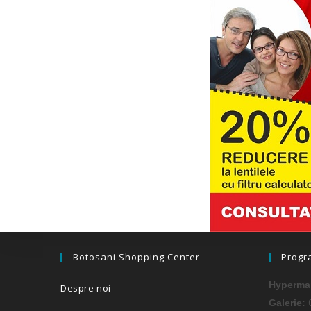
Botosani Shopping Center
Progr
Hypermar
Despre noi
0
Galerie: