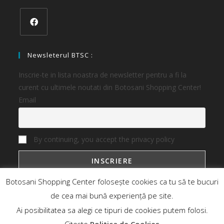
Newsleterul BTSC :
Inscrie-te in lista noastra de newsletter pentru a fi la
curent cu ultimele noutati din Botosani Shopping Center!
Email
By continuing, you accept the privacy policy
Botosani Shopping Center folosește cookies ca tu să te bucuri
de cea mai bună experiență pe site.
Ai posibilitatea sa alegi ce tipuri de cookies putem folosi.
Botosani Shopping Center
Magazine
Oferte
Noutati