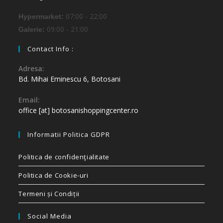
07:00 - 22:00
Hypermarket:
09:00 - 21:00
Galerie:
Contact Info :
Adresa:
Bd. Mihai Eminescu 6, Botosani
Email:
office [at] botosanishoppingcenter.ro
Informatii Politica GDPR
Politica de confidenţialitate
Politica de Cookie-uri
Termeni și Condiții
Social Media