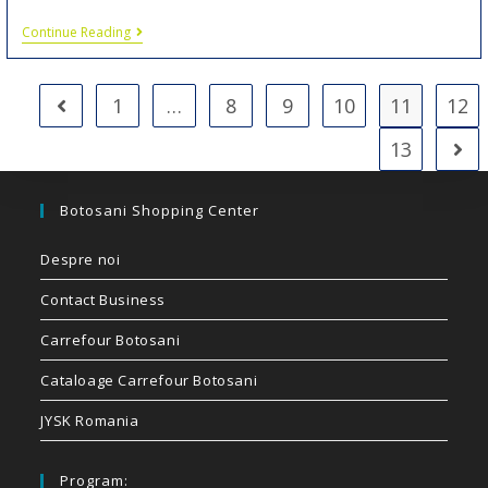
Continue Reading
1
…
8
9
10
11
12
13
Botosani Shopping Center
Despre noi
Contact Business
Carrefour Botosani
Cataloage Carrefour Botosani
JYSK Romania
Program: