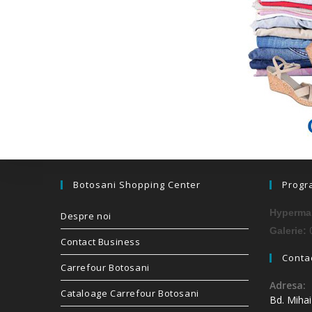
Botosani Shopping Center
Progr
Hypermar
Despre noi
0
Galerie:
Contact Business
Contac
Carrefour Botosani
Adresa:
Cataloage Carrefour Botosani
Bd. Miha