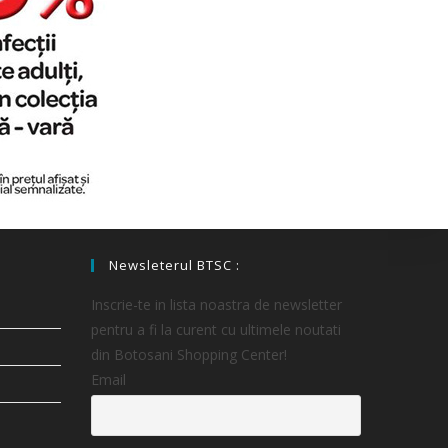
Newsleterul BTSC :
Inscrie-te in lista noastra de newsletter
pentru a fi la curent cu ultimele noutati
din Botosani Shopping Center!
Email