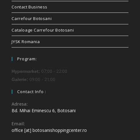
Contact Business
Carrefour Botosani
Cataloage Carrefour Botosani
JYSK Romania
Program:
07:00 - 22:00
Hypermarket:
09:00 - 21:00
Galerie:
Contact Info :
Adresa:
Bd. Mihai Eminescu 6, Botosani
Email:
office [at] botosanishoppingcenter.ro