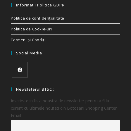
Informatii Politica GDPR
Politica de confidenţialitate
Politica de Cookie-uri
Termeni și Condiții
Social Media
Newsleterul BTSC :
Inscrie-te in lista noastra de newsletter pentru a fi la
curent cu ultimele noutati din Botosani Shopping Center!
Email