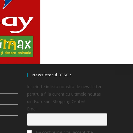
Newsleterul BTSC :
Inscrie-te in lista noastra de newsletter
pentru a fi la curent cu ultimele noutati
din Botosani Shopping Center!
Email
By continuing, you accept the