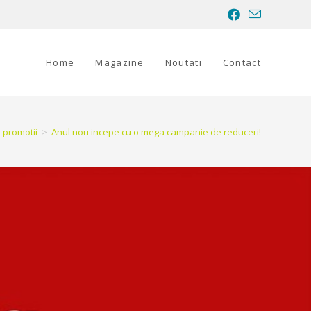
Home
Magazine
Noutati
Contact
promotii
>
Anul nou incepe cu o mega campanie de reduceri!