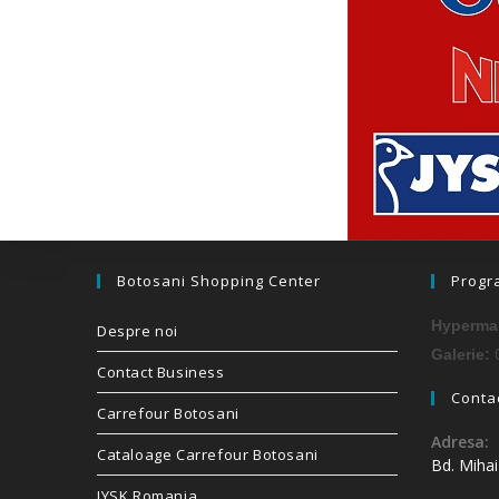
Botosani Shopping Center
Progr
Hypermar
Despre noi
0
Galerie:
Contact Business
Contac
Carrefour Botosani
Adresa:
Cataloage Carrefour Botosani
Bd. Miha
JYSK Romania