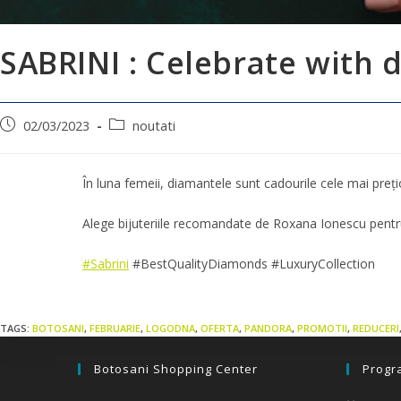
SABRINI : Celebrate with 
02/03/2023
noutati
În luna femeii, diamantele sunt cadourile cele mai preț
Alege bijuteriile recomandate de Roxana Ionescu pentru
#Sabrini
#BestQualityDiamonds #LuxuryCollection
TAGS:
BOTOSANI
,
FEBRUARIE
,
LOGODNA
,
OFERTA
,
PANDORA
,
PROMOTII
,
REDUCERI
Botosani Shopping Center
Progr