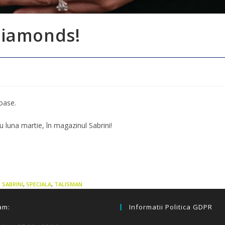
diamonds!
ioase.
 luna martie, în magazinul Sabrini!
,
SABRINI
,
SPECIALA
,
TALISMAN
am:
Informatii Politica GDPR