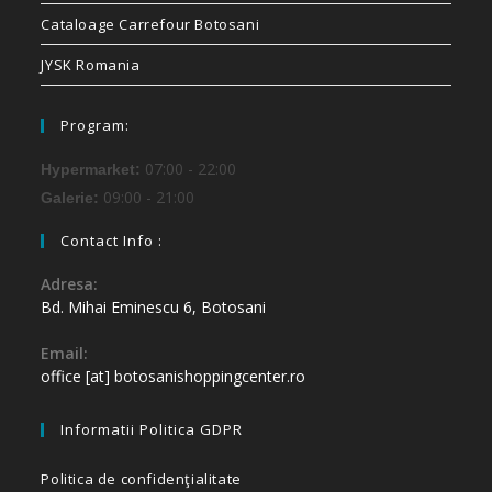
Cataloage Carrefour Botosani
JYSK Romania
Program:
07:00 - 22:00
Hypermarket:
09:00 - 21:00
Galerie:
Contact Info :
Adresa:
Bd. Mihai Eminescu 6, Botosani
Email:
office [at] botosanishoppingcenter.ro
Informatii Politica GDPR
Politica de confidenţialitate