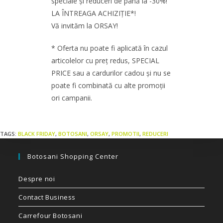
speciale și reduceri de până la -30%!
LA ÎNTREAGA ACHIZIȚIE*!
Vă invităm la ORSAY!
* Oferta nu poate fi aplicată în cazul
articolelor cu preț redus, SPECIAL
PRICE sau a cardurilor cadou și nu se
poate fi combinată cu alte promoții
ori campanii.
TAGS:
BLACK FRIDAY
,
BOTOSANI
,
ORSAY
,
PROMOTII
,
REDUCERI
Botosani Shopping Center
Despre noi
Contact Business
Carrefour Botosani