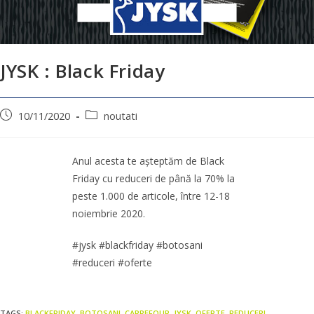
JYSK : Black Friday
10/11/2020
noutati
Anul acesta te așteptăm de Black
Friday cu reduceri de până la 70% la
peste 1.000 de articole, între 12-18
noiembrie 2020.
#jysk #blackfriday #botosani
#reduceri #oferte
TAGS:
BLACKFRIDAY
,
BOTOSANI
,
CARREFOUR
,
JYSK
,
OFERTE
,
REDUCERI